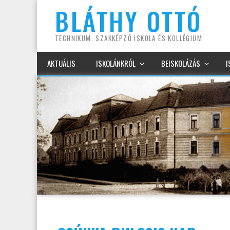
Kilépés
BLÁTHY OTTÓ
a
tartalomba
TECHNIKUM, SZAKKÉPZŐ ISKOLA ÉS KOLLÉGIUM
AKTUÁLIS
ISKOLÁNKRÓL
BEISKOLÁZÁS
I