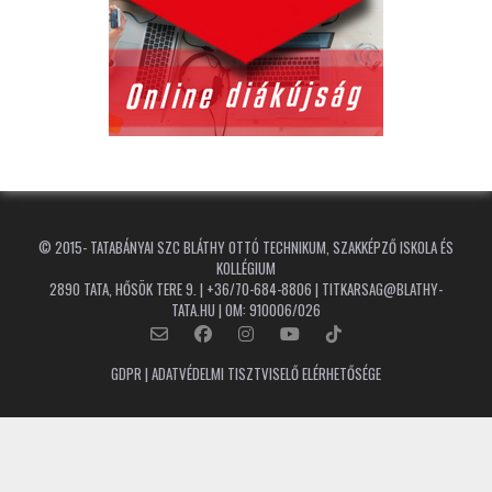
© 2015-
TATABÁNYAI SZC BLÁTHY OTTÓ TECHNIKUM, SZAKKÉPZŐ ISKOLA ÉS
KOLLÉGIUM
2890 TATA, HŐSÖK TERE 9. | +36/70-684-8806 | TITKARSAG@BLATHY-
TATA.HU | OM: 910006/026
GDPR | ADATVÉDELMI TISZTVISELŐ ELÉRHETŐSÉGE