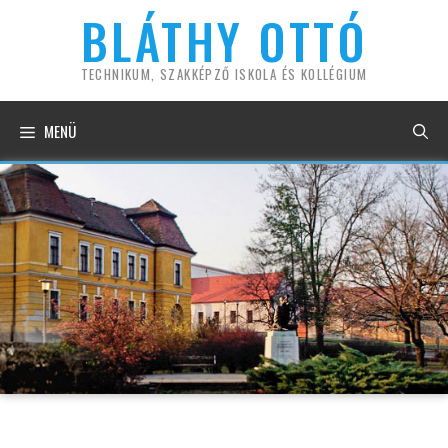
Kilépés
BLÁTHY OTTÓ
a
tartalomba
TECHNIKUM, SZAKKÉPZŐ ISKOLA ÉS KOLLÉGIUM
MENÜ