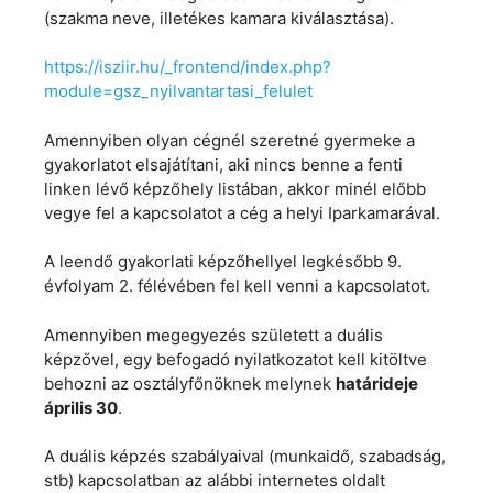
(szakma neve, illetékes kamara kiválasztása).
https://isziir.hu/_frontend/index.php?
module=gsz_nyilvantartasi_felulet
Amennyiben olyan cégnél szeretné gyermeke a
gyakorlatot elsajátítani, aki nincs benne a fenti
linken lévő képzőhely listában, akkor minél előbb
vegye fel a kapcsolatot a cég a helyi Iparkamarával.
A leendő gyakorlati képzőhellyel legkésőbb 9.
évfolyam 2. félévében fel kell venni a kapcsolatot.
Amennyiben megegyezés született a duális
képzővel, egy befogadó nyilatkozatot kell kitöltve
behozni az osztályfőnöknek melynek
határideje
április 30
.
A duális képzés szabályaival (munkaidő, szabadság,
stb) kapcsolatban az alábbi internetes oldalt