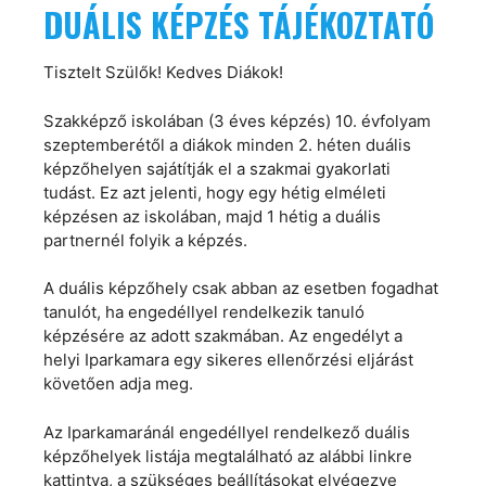
DUÁLIS KÉPZÉS TÁJÉKOZTATÓ
Tisztelt Szülők! Kedves Diákok!
Szakképző iskolában (3 éves képzés) 10. évfolyam
szeptemberétől a diákok minden 2. héten duális
képzőhelyen sajátítják el a szakmai gyakorlati
tudást. Ez azt jelenti, hogy egy hétig elméleti
képzésen az iskolában, majd 1 hétig a duális
partnernél folyik a képzés.
A duális képzőhely csak abban az esetben fogadhat
tanulót, ha engedéllyel rendelkezik tanuló
képzésére az adott szakmában. Az engedélyt a
helyi Iparkamara egy sikeres ellenőrzési eljárást
követően adja meg.
Az Iparkamaránál engedéllyel rendelkező duális
képzőhelyek listája megtalálható az alábbi linkre
kattintva, a szükséges beállításokat elvégezve