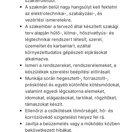
szakterületből.
A szakmán belül nagy hangsúlyt kell fektetni
az elektrotechnikai-, szabályzási-, és
vezérlési ismeretekre.
A szakember a tervező által készített szakági
terv alapján hűtő-, klíma-, hőszivattyús- és
légtechnikai rendszert létesít, szerel,
üzemeltet és karbantart, ezáltal
környezettudatos gépészeti eljárásokat
alkalmazva.
Ismeri a rendszereket, rendszerelemeket, a
készülékek szerelési beépítési előírásait.
Munkája során hegesztett-, forrasztott-,
préskötést és egyéb különféle kötésmódokat,
valamint egyedi légcsatorna elemeket,
idomokat, elágazásokat, tartókat, rögzítőket,
támaszokat készít.
Ellenőrzi a csőkötések tömörségét, hő- és
korrózióvédő szigetelést helyez fel rá.
Javítja a beüzemelés vagy a működés közben
bekövetkezett hibákat.