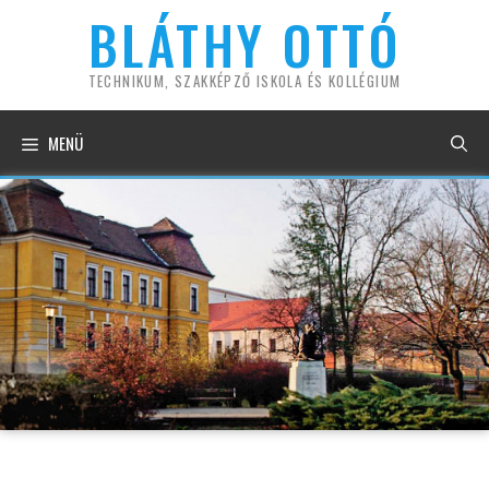
Kilépés
BLÁTHY OTTÓ
a
tartalomba
TECHNIKUM, SZAKKÉPZŐ ISKOLA ÉS KOLLÉGIUM
MENÜ