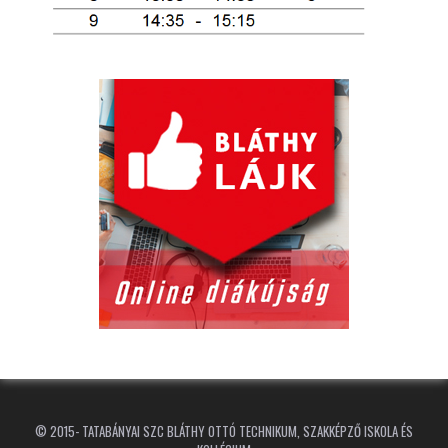
© 2015-
TATABÁNYAI SZC BLÁTHY OTTÓ TECHNIKUM, SZAKKÉPZŐ ISKOLA ÉS