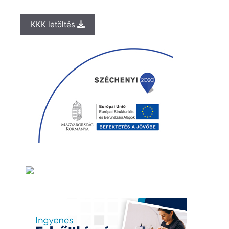
KKK letöltés