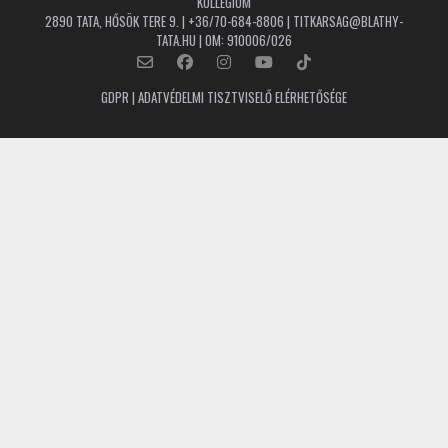
KOLLÉGIUM
2890 TATA, HŐSÖK TERE 9. | +36/70-684-8806 | TITKARSAG@BLATHY-
TATA.HU | OM: 910006/026
GDPR | ADATVÉDELMI TISZTVISELŐ ELÉRHETŐSÉGE