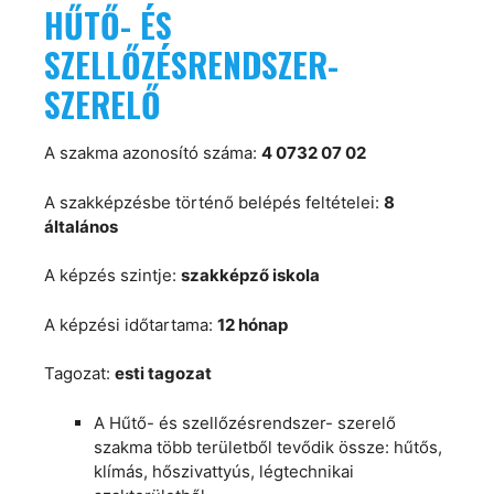
HŰTŐ- ÉS
SZELLŐZÉSRENDSZER-
SZERELŐ
A szakma azonosító száma:
4 0732 07 02
A szakképzésbe történő belépés feltételei:
8
általános
A képzés szintje:
szakképző iskola
A képzési időtartama:
12 hónap
Tagozat:
esti tagozat
A Hűtő- és szellőzésrendszer- szerelő
szakma több területből tevődik össze: hűtős,
klímás, hőszivattyús, légtechnikai