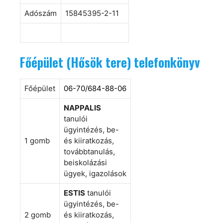
Adószám
15845395-2-11
Főépület (Hősök tere) telefonkönyv
Főépület
06-70/684-88-06
NAPPALIS
tanulói
ügyintézés, be-
1 gomb
és kiiratkozás,
továbbtanulás,
beiskolázási
ügyek, igazolások
ESTIS
tanulói
ügyintézés, be-
2 gomb
és kiiratkozás,