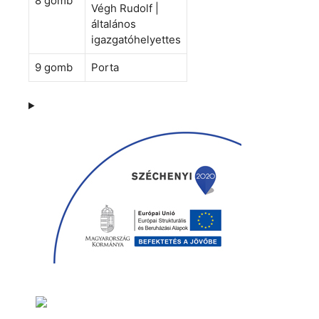
8 gomb
Végh Rudolf |
általános
igazgatóhelyettes
9 gomb
Porta