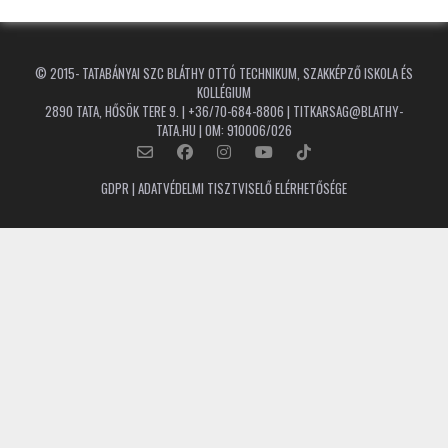
© 2015-
TATABÁNYAI SZC BLÁTHY OTTÓ TECHNIKUM, SZAKKÉPZŐ ISKOLA ÉS
KOLLÉGIUM
2890 TATA, HŐSÖK TERE 9. | +36/70-684-8806 | TITKARSAG@BLATHY-
TATA.HU | OM: 910006/026
GDPR | ADATVÉDELMI TISZTVISELŐ ELÉRHETŐSÉGE