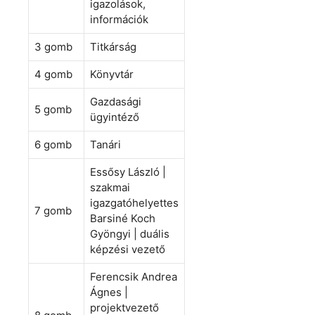
igazolások,
információk
3 gomb
Titkárság
4 gomb
Könyvtár
Gazdasági
5 gomb
ügyintéző
6 gomb
Tanári
Essősy László |
szakmai
igazgatóhelyettes
7 gomb
Barsiné Koch
Gyöngyi | duális
képzési vezető
Ferencsik Andrea
Ágnes |
projektvezető