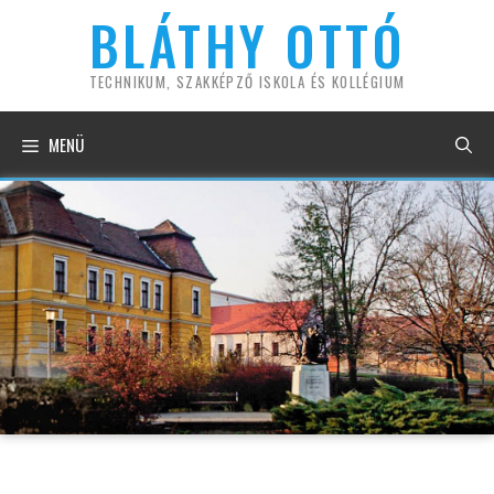
Kilépés
BLÁTHY OTTÓ
a
tartalomba
TECHNIKUM, SZAKKÉPZŐ ISKOLA ÉS KOLLÉGIUM
MENÜ