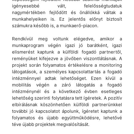
igényesebbé vált, felelősségtudatuk
nagymértékben fejlődött és önállókká váltak a
munkahelyeiken is. Ez jelentős előnyt biztosít
számukra később is, a munkaerő-piacon.
Rendkívül meg voltunk elégedve, amikor a
munkaprogram végén igazi jó barátként, igazi
elismerést kaptunk a külföldi fogadó partnertől,
reményüket kifejezve a jövőben viszontlátásnak. A
projekt során folyamatos értékelésre a monitoring
látogatások, a személyes kapcsolattartás a fogadó
intézménnyel adtak lehetőséget. Ezen kívül a
mobilitás végén a záró látogatás a fogadó
intézménynél és a következő évben esetleges
lehetőség szerinti folytatásra tett ígéretek. A pozitív
elbírálásnak köszönhetően külföldi partnerünkkel
további jó kapcsolatot ápolunk, ígéretet kaptunk a
folyamatos és újabb együttműködésre, lehetővé
téve újabb projektek megvalósítását.