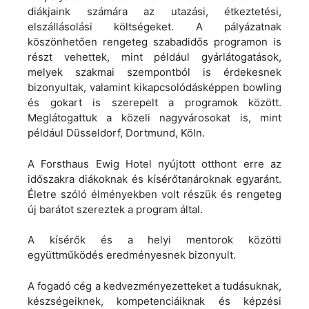
diákjaink számára az utazási, étkeztetési,
elszállásolási költségeket. A pályázatnak
köszönhetően rengeteg szabadidős programon is
részt vehettek, mint például gyárlátogatások,
melyek szakmai szempontból is érdekesnek
bizonyultak, valamint kikapcsolódásképpen bowling
és gokart is szerepelt a programok között.
Meglátogattuk a közeli nagyvárosokat is, mint
például Düsseldorf, Dortmund, Köln.
A Forsthaus Ewig Hotel nyújtott otthont erre az
időszakra diákoknak és kísérőtanároknak egyaránt.
Életre szóló élményekben volt részük és rengeteg
új barátot szereztek a program által.
A kísérők és a helyi mentorok közötti
együttműködés eredményesnek bizonyult.
A fogadó cég a kedvezményezetteket a tudásuknak,
készségeiknek, kompetenciáiknak és képzési