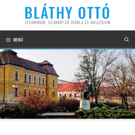
Kilépés
BLÁTHY OTTÓ
a
tartalomba
TECHNIKUM, SZAKKÉPZŐ ISKOLA ÉS KOLLÉGIUM
MENÜ