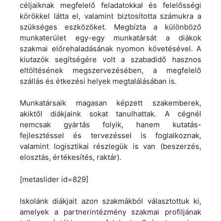
céljaiknak megfelelő feladatokkal és felelősségi
körökkel látta el, valamint biztosította számukra a
szükséges eszközöket. Megbízta a különböző
munkaterület egy-egy munkatársát a diákok
szakmai előrehaladásának nyomon követésével. A
kiutazók segítségére volt a szabadidő hasznos
eltöltésének megszervezésében, a megfelelő
szállás és étkezési helyek megtalálásában is.
Munkatársaik magasan képzett szakemberek,
akiktől diákjaink sokat tanulhattak. A cégnél
nemcsak gyártás folyik, hanem kutatás-
fejlesztéssel és tervezéssel is foglalkoznak,
valamint logisztikai részlegük is van (beszerzés,
elosztás, értékesítés, raktár).
[metaslider id=829]
Iskolánk diákjait azon szakmákból választottuk ki,
amelyek a partnerintézmény szakmai profiljának