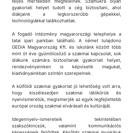
teljes mértékben megfelelnek. Számukra olyan
gyakorlati helyet tudott a cég biztosítani, ahol
diákjaink a legkorszerűbb gépekkel,
technológiákkal találkozhattak.
A fogadó intézmény magyarországi telephelye a
tatai ipari parkban található. A német tulajdonú
GEDIA Magyarország Kft. és iskolánk között több
mint öt éve gyümölcsöző a szakmai kapcsolat, sok
diákunk számára biztosítanak gyakorlati helyet,
rendezvényeinken is képviselik magukat,
kiadványainkban szintén szerepelnek.
A külföldi szakmai gyakorlat jó lehetőség volt arra,
hogy kiszélesedjen szakmai látókörük és
nyelvismeretük, megismerjék az egyik legfejlettebb
európai ország szakmai elvárásait és kultúráját.
Idegennyelv-ismereteik tekintetében
szakszókincsük, valamint kommunikációs
képességeik fejlődtek. Későbbi szakmai munkájuk