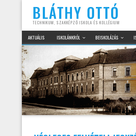
Kilépés
BLÁTHY OTTÓ
a
tartalomba
TECHNIKUM, SZAKKÉPZŐ ISKOLA ÉS KOLLÉGIUM
AKTUÁLIS
ISKOLÁNKRÓL
BEISKOLÁZÁS
I