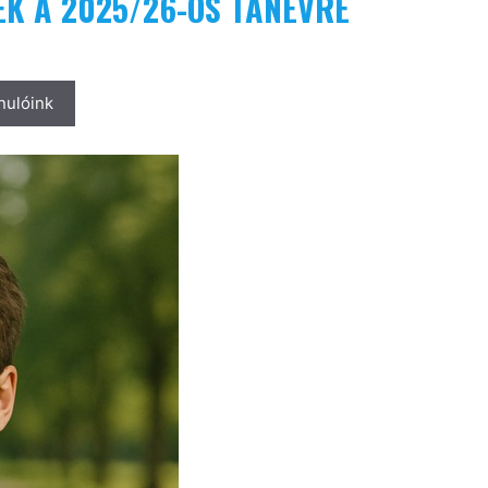
ÉK A 2025/26-OS TANÉVRE
nulóink