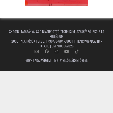
© 2015-
TATABÁNYAI SZC BLÁTHY OTTÓ TECHNIKUM, SZAKKÉPZŐ ISKOLA ÉS
KOLLÉGIUM
2890 TATA, HŐSÖK TERE 9. | +36/70-684-8806 | TITKARSAG@BLATHY-
TATA.HU | OM: 910006/026
GDPR | ADATVÉDELMI TISZTVISELŐ ELÉRHETŐSÉGE