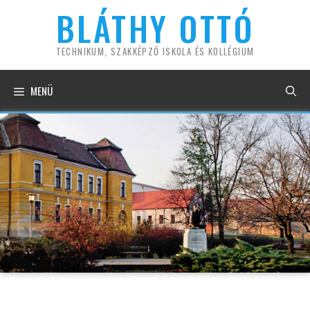
Kilépés
BLÁTHY OTTÓ
a
tartalomba
TECHNIKUM, SZAKKÉPZŐ ISKOLA ÉS KOLLÉGIUM
MENÜ