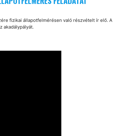
ÁLLAPOTFELMÉRÉS FELADATAI
re fizikai állapotfelmérésen való részvételt ír elő. A
z akadálypályát.