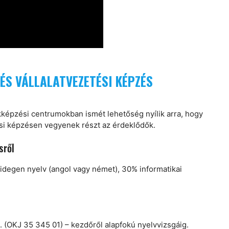
 ÉS VÁLLALATVEZETÉSI KÉPZÉS
akképzési centrumokban ismét lehetőség nyílik arra, hogy
ési képzésen vegyenek részt az érdeklődők.
sről
idegen nyelv (angol vagy német), 30% informatikai
. (OKJ 35 345 01) – kezdőről alapfokú nyelvvizsgáig.