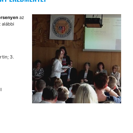
ersenyen
az
 alábbi
tin; 3.
l