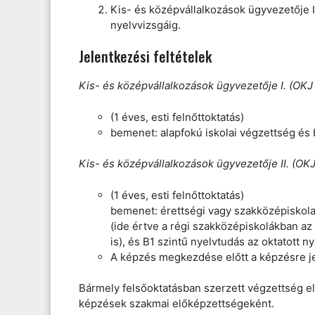
Kis- és középvállalkozások ügyvezetője I
nyelvvizsgáig.
Jelentkezési feltételek
Kis- és középvállalkozások ügyvezetője I. (OKJ
(1 éves, esti felnőttoktatás)
bemenet: alapfokú iskolai végzettség és
Kis- és középvállalkozások ügyvezetője II. (OK
(1 éves, esti felnőttoktatás)
bemenet: érettségi vagy szakközépiskola
(ide értve a régi szakközépiskolákban az
is), és B1 szintű nyelvtudás az oktatott ny
A képzés megkezdése előtt a képzésre je
Bármely felsőoktatásban szerzett végzettség e
képzések szakmai előképzettségeként.