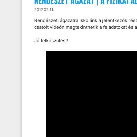
RENDÉSZET ÁGAZAT | A FIZIKAI 
2017.02.11.
Rendészeti ágazatra iskolánk a jelentkezők részé
csatolt videón megtekinthetik a feladatokat és a
Jó felkészülést!