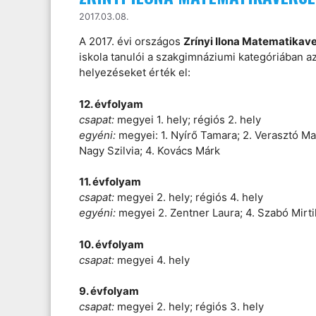
2017.03.08.
A 2017. évi országos
Zrínyi Ilona Matematikav
iskola tanulói a szakgimnáziumi kategóriában az
helyezéseket érték el:
12. évfolyam
csapat:
megyei 1. hely; régiós 2. hely
egyéni:
megyei: 1. Nyírő Tamara; 2. Verasztó Mar
Nagy Szilvia; 4. Kovács Márk
11. évfolyam
csapat:
megyei 2. hely; régiós 4. hely
egyéni:
megyei 2. Zentner Laura; 4. Szabó Mirtil
10. évfolyam
csapat:
megyei 4. hely
9. évfolyam
csapat:
megyei 2. hely; régiós 3. hely