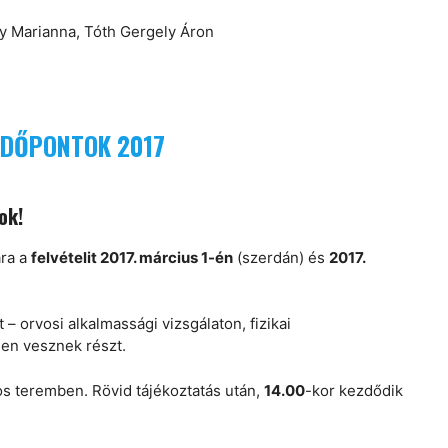
gy Marianna, Tóth Gergely Áron
 IDŐPONTOK 2017
ok!
ára a
felvételit 2017. március 1-én
(szerdán) és
2017.
 – orvosi alkalmassági vizsgálaton, fizikai
sen vesznek részt.
os teremben. Rövid tájékoztatás után,
14.00
-kor kezdődik