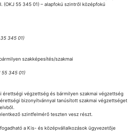
I. (OKJ 55 345 01) – alapfokú szintről középfokú
 35 345 01)
 bármilyen szakképesítés/szakmai
J 55 345 01)
i érettségi végzettség és bármilyen szakmai végzettség
 érettségi bizonyítvánnyal tanúsított szakmai végzettséget
elvből.
lentkező szintfelmérő teszten vesz részt.
lfogadható a Kis- és középvállalkozások ügyvezetője