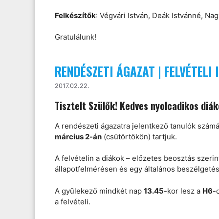
Felkészítők
: Végvári István, Deák Istvánné, Na
Gratulálunk!
RENDÉSZETI ÁGAZAT | FELVÉTELI
2017.02.22.
Tisztelt Szülők! Kedves nyolcadikos diák
A rendészeti ágazatra jelentkező tanulók szám
március 2-án
(csütörtökön) tartjuk.
A felvételin a diákok – előzetes beosztás szerint
állapotfelmérésen és egy általános beszélgeté
A gyülekező mindkét nap
13.45
-kor lesz a
H6
-
a felvételi.