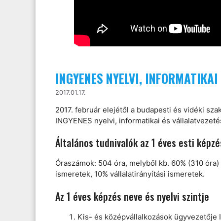
INGYENES NYELVI, INFORMATIKAI
2017.01.17.
2017. február elejétől a budapesti és vidéki sz
INGYENES nyelvi, informatikai és vállalatvezet
Általános tudnivalók az 1 éves esti képzé
Óraszámok: 504 óra, melyből kb. 60% (310 óra) 
ismeretek, 10% vállalatirányítási ismeretek.
Az 1 éves képzés neve és nyelvi szintje
Kis- és középvállalkozások ügyvezetője I