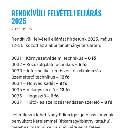
RENDKÍVÜLI FELVÉTELI ELJÁRÁS
2025
2025.05.05.
Rendkívüli felvételi eljárást hirdetünk 2025. május
12-30. között az alábbi tanulmányi területen:
0031 – Környezetvédelmi technikus
–
6 fő
0032 – Közszolgálati technikus
–
5 fő
0033 – Informatikai rendszer- és alkalmazás-
üzemeltető technikus
–
12 fő
0034 – Honvéd kadét
–
9 fő
0035 – Villanyszerelő
–
13 fő
0036 – Hegesztő
–
6 fő
0037 – Hűtő- és szellőzésrendszer-szerelő
–
8 fő
Jelentkezni lehet Nagy Edina igazgató asszonynak
benyújtott kérelemmel (titkarsag@blathy-tata.hu),
melyhez csatolni kell a 7. év végi és 8. félévi