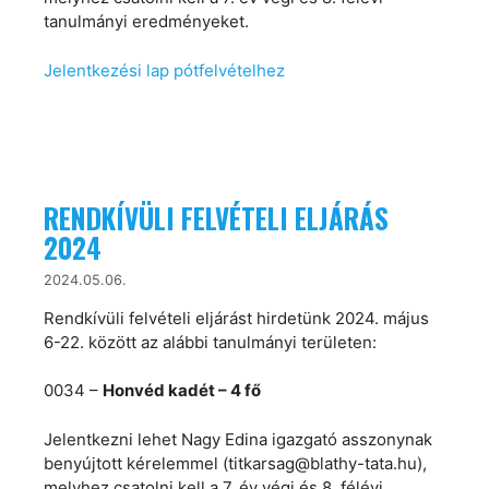
tanulmányi eredményeket.
Jelentkezési lap pótfelvételhez
RENDKÍVÜLI FELVÉTELI ELJÁRÁS
2024
2024.05.06.
Rendkívüli felvételi eljárást hirdetünk 2024. május
6-22. között az alábbi tanulmányi területen:
0034 –
Honvéd kadét – 4 fő
Jelentkezni lehet Nagy Edina igazgató asszonynak
benyújtott kérelemmel (titkarsag@blathy-tata.hu),
melyhez csatolni kell a 7. év végi és 8. félévi