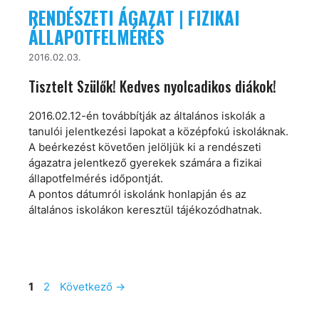
RENDÉSZETI ÁGAZAT | FIZIKAI
ÁLLAPOTFELMÉRÉS
2016.02.03.
Tisztelt Szülők! Kedves nyolcadikos diákok!
2016.02.12-én továbbítják az általános iskolák a
tanulói jelentkezési lapokat a középfokú iskoláknak.
A beérkezést követően jelöljük ki a rendészeti
ágazatra jelentkező gyerekek számára a fizikai
állapotfelmérés időpontját.
A pontos dátumról iskolánk honlapján és az
általános iskolákon keresztül tájékozódhatnak.
Oldal
Oldal
1
2
Következő
→