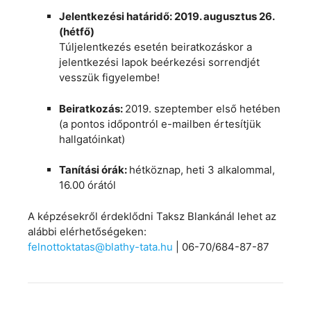
Jelentkezési határidő: 2019. augusztus 26.
(hétfő)
Túljelentkezés esetén beiratkozáskor a
jelentkezési lapok beérkezési sorrendjét
vesszük figyelembe!
Beiratkozás:
2019. szeptember első hetében
(a pontos időpontról e-mailben értesítjük
hallgatóinkat)
Tanítási órák:
hétköznap, heti 3 alkalommal,
16.00 órától
A képzésekről érdeklődni Taksz Blankánál lehet az
alábbi elérhetőségeken:
felnottoktatas@blathy-tata.hu
|
06-70/684-87-87