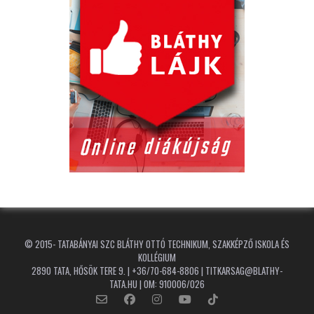
© 2015-
TATABÁNYAI SZC BLÁTHY OTTÓ TECHNIKUM, SZAKKÉPZŐ ISKOLA ÉS
KOLLÉGIUM
2890 TATA, HŐSÖK TERE 9. | +36/70-684-8806 | TITKARSAG@BLATHY-
TATA.HU | OM: 910006/026