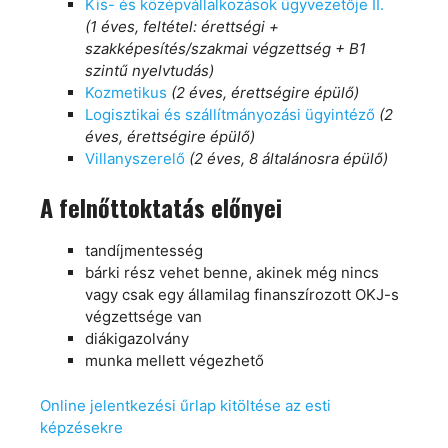
Kis- és középvállalkozások ügyvezetője II.
(1 éves, feltétel: érettségi +
szakképesítés/szakmai végzettség + B1
szintű nyelvtudás)
Kozmetikus
(2 éves, érettségire épülő)
Logisztikai és szállítmányozási ügyintéző
(2
éves, érettségire épülő)
Villanyszerelő
(2 éves, 8 általánosra épülő)
A felnőttoktatás előnyei
tandíjmentesség
bárki rész vehet benne, akinek még nincs
vagy csak egy államilag finanszírozott OKJ-s
végzettsége van
diákigazolvány
munka mellett végezhető
Online jelentkezési űrlap kitöltése az esti
képzésekre