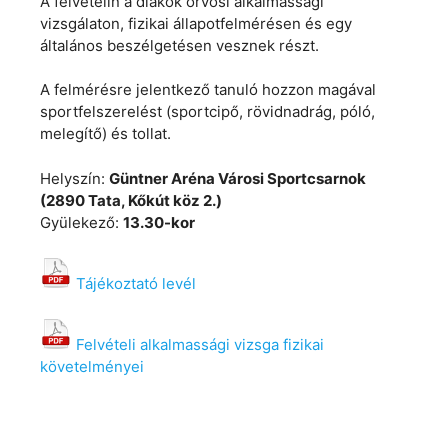
A felvételin a diákok orvosi alkalmassági
vizsgálaton, fizikai állapotfelmérésen és egy
általános beszélgetésen vesznek részt.
A felmérésre jelentkező tanuló hozzon magával
sportfelszerelést (sportcipő, rövidnadrág, póló,
melegítő) és tollat.
Helyszín:
Güntner Aréna Városi Sportcsarnok
(2890 Tata, Kőkút köz 2.)
Gyülekező:
13.30-kor
Tájékoztató levél
Felvételi alkalmassági vizsga fizikai
követelményei