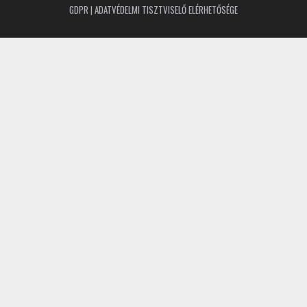
GDPR | ADATVÉDELMI TISZTVISELŐ ELÉRHETŐSÉGE